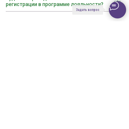
регистрации в программе лояльности?
Задать вопрос
ИП Ожерельева Наталья
Викторовна
ОГРН: 1237700387132
ИНН: 504102067693