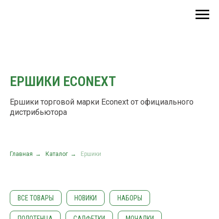
ЕРШИКИ ECONEXT
Ершики торговой марки Econext от официального
дистрибьютора
Главная
→
Каталог
→
Ершики
ВСЕ ТОВАРЫ
НОВИКИ
НАБОРЫ
ПОЛОТЕНЦА
САЛФЕТКИ
МОЧАЛКИ